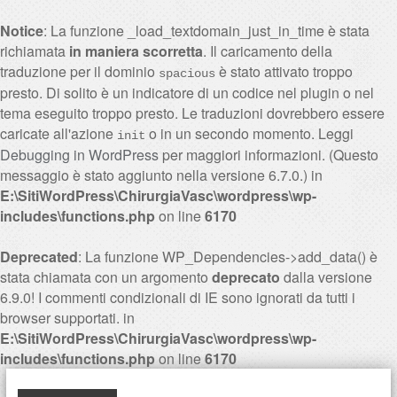
Notice
: La funzione _load_textdomain_just_in_time è stata
richiamata
in maniera scorretta
. Il caricamento della
traduzione per il dominio
è stato attivato troppo
spacious
presto. Di solito è un indicatore di un codice nel plugin o nel
tema eseguito troppo presto. Le traduzioni dovrebbero essere
caricate all'azione
o in un secondo momento. Leggi
init
Debugging in WordPress
per maggiori informazioni. (Questo
messaggio è stato aggiunto nella versione 6.7.0.) in
E:\SitiWordPress\ChirurgiaVasc\wordpress\wp-
includes\functions.php
on line
6170
Deprecated
: La funzione WP_Dependencies->add_data() è
stata chiamata con un argomento
deprecato
dalla versione
6.9.0! I commenti condizionali di IE sono ignorati da tutti i
browser supportati. in
E:\SitiWordPress\ChirurgiaVasc\wordpress\wp-
includes\functions.php
on line
6170