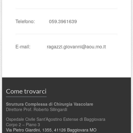
Telefono: 059.3961639
E-mail: ragazzi.giovanni@aou.mo.it
Come trovarci
Struttura Complessa di Chirurgia Vascolare
Direttore Prof. Roberto Silingardi
Ospedale Civile Sant’Agostino Estense di Baggiovara
Corpo 2 – Piano 3
Via Pietro Giardini, 1355, 41126 Baggiovara MO